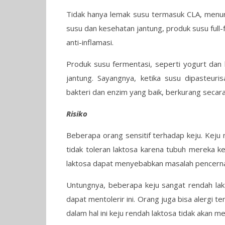
Tidak hanya lemak susu termasuk CLA, menur
susu dan kesehatan jantung, produk susu full-
anti-inflamasi.
Produk susu fermentasi, seperti yogurt dan k
jantung. Sayangnya, ketika susu dipasteur
bakteri dan enzim yang baik, berkurang secara 
Risiko
Beberapa orang sensitif terhadap keju. Keju
tidak toleran laktosa karena tubuh mereka k
laktosa dapat menyebabkan masalah pencern
Untungnya, beberapa keju sangat rendah lak
dapat mentolerir ini. Orang juga bisa alergi 
dalam hal ini keju rendah laktosa tidak akan 