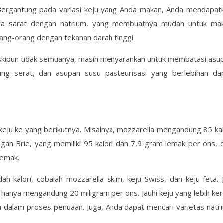
 Bergantung pada variasi keju yang Anda makan, Anda mendapat
sanya sarat dengan natrium, yang membuatnya mudah untuk ma
ang-orang dengan tekanan darah tinggi.
meskipun tidak semuanya, masih menyarankan untuk membatasi asu
ung serat, dan asupan susu pasteurisasi yang berlebihan da
is keju ke yang berikutnya. Misalnya, mozzarella mengandung 85 kal
an Brie, yang memiliki 95 kalori dan 7,9 gram lemak per ons, 
lemak.
h kalori, cobalah mozzarella skim, keju Swiss, dan keju feta. J
 hanya mengandung 20 miligram per ons. Jauhi keju yang lebih ker
 dalam proses penuaan. Juga, Anda dapat mencari varietas natr