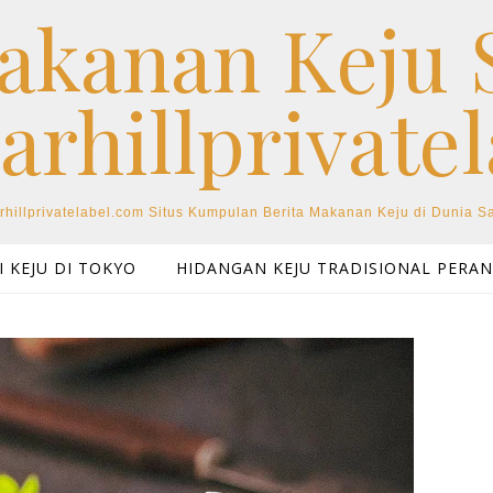
akanan Keju S
arhillprivatel
hillprivatelabel.com Situs Kumpulan Berita Makanan Keju di Dunia Sa
 KEJU DI TOKYO
HIDANGAN KEJU TRADISIONAL PERAN