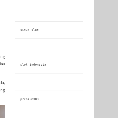
situs slot
ing
lau
slot indonesia
da,
ang
premium303