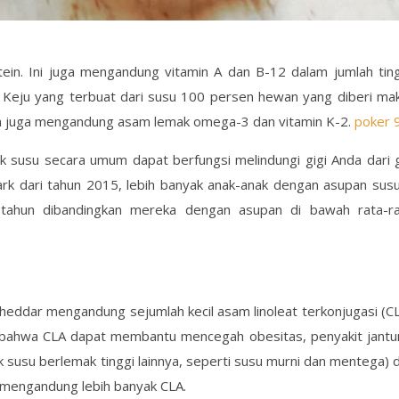
ein. Ini juga mengandung vitamin A dan B-12 dalam jumlah ting
. Keju yang terbuat dari susu 100 persen hewan yang diberi ma
dan juga mengandung asam lemak omega-3 dan vitamin K-2.
poker 
k susu secara umum dapat berfungsi melindungi gigi Anda dari g
rk dari tahun 2015, lebih banyak anak-anak dengan asupan susu
 tahun dibandingkan mereka dengan asupan di bawah rata-ra
 cheddar mengandung sejumlah kecil asam linoleat terkonjugasi (CL
bahwa CLA dapat membantu mencegah obesitas, penyakit jantu
susu berlemak tinggi lainnya, seperti susu murni dan mentega) d
mengandung lebih banyak CLA.