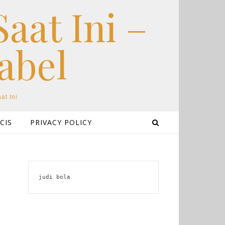
aat Ini –
abel
at Ini
CIS
PRIVACY POLICY
judi bola