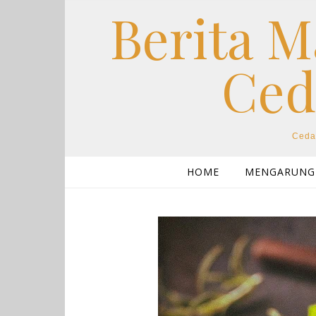
Skip to content
Berita M
Ced
Cedar
HOME
MENGARUNGI