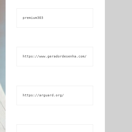
premium303
https://www.geradordesenha.com/
https://arguard.org/