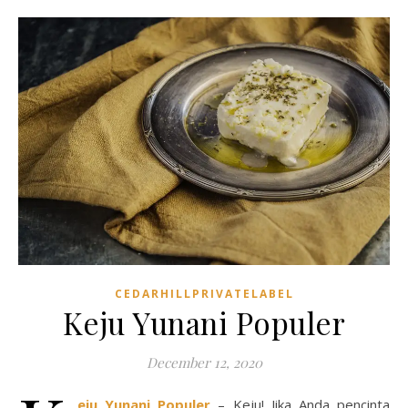
CEDARHILLPRIVATELABEL
Keju Yunani Populer
December 12, 2020
eju Yunani Populer
– Keju! Jika Anda pencinta