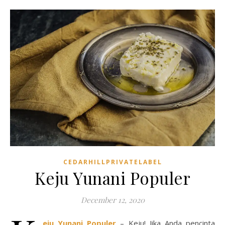
CEDARHILLPRIVATELABEL
Keju Yunani Populer
December 12, 2020
eju Yunani Populer
– Keju! Jika Anda pencinta